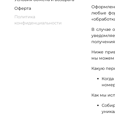
Оформлени
Оферта
любые фор
Политика
«обработка
конфиденциальности
В случае 
уведомляе
получения
Ниже прив
мы можем 
Какую пер
Когда
номер
Как мы ис
Соби
уник