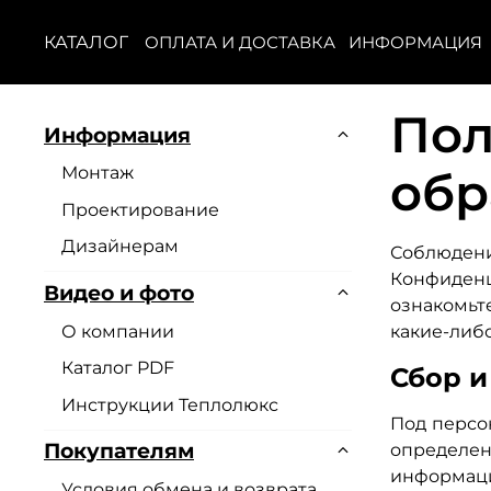
КАТАЛОГ
ОПЛАТА И ДОСТАВКА
ИНФОРМАЦИЯ
Пол
Информация
Монтаж
обр
Проектирование
Дизайнерам
Соблюден
Конфиденц
Видео и фото
ознакомьт
О компании
какие-либ
Каталог PDF
Сбор 
Инструкции Теплолюкс
Под персо
Покупателям
определен
информаци
Условия обмена и возврата