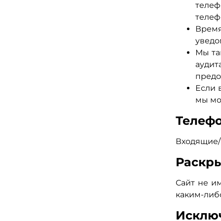
телеф
телеф
Время
уведо
Мы та
аудит
предо
Если 
мы мо
Телеф
Входящие/
Раскр
Сайт не и
каким-либ
Исклю