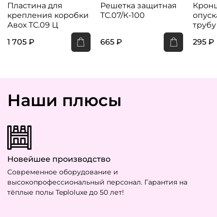
Пластина для
Решетка защитная
Крон
крепления коробки
ТС.07/К-100
опуск
Авох ТС.09 Ц
трубу
1 705 ₽
665 ₽
295 ₽
Наши плюсы
Новейшее производство
Современное оборудование и
высокопрофессиональный персонал. Гарантия на
тёплые полы Teploluxe до 50 лет!