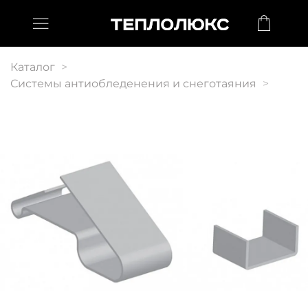
Каталог
Системы антиобледенения и снеготаяния