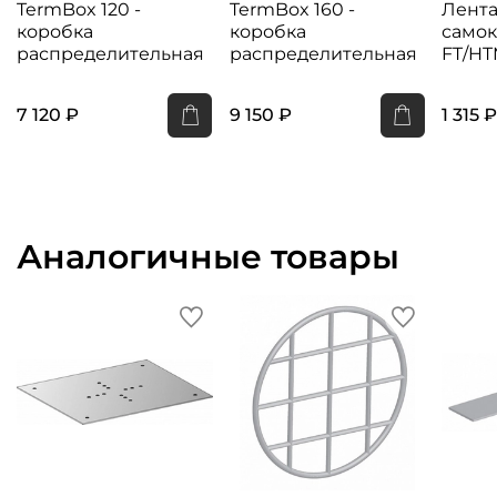
TermBox 120 -
TermBox 160 -
Лента
коробка
коробка
само
распределительная
распределительная
FT/H
7 120 ₽
9 150 ₽
1 315 ₽
Аналогичные товары