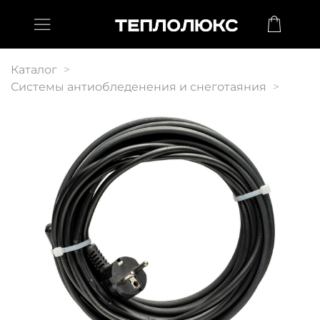
Каталог
Системы антиобледенения и снеготаяния