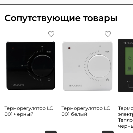
Сопутствующие товары
Терморегулятор LC
Терморегулятор LC
Термо
001 черный
001 белый
элек
Тепло
черн