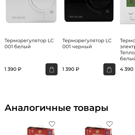
Терморегулятор LC
Терморегулятор LC
Термо
001 белый
001 черный
элек
Тепло
белы
1 390 ₽
1 390 ₽
4 390
Аналогичные товары