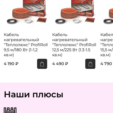
Кабель
Кабель
Кабел
нагревательный
нагревательный
нагре
"Теплолюкс" ProfiRoll
"Теплолюкс" ProfiRoll
"Тепло
9,5 м/180 Вт (1-1,2
12,5 м/225 Вт (1.3-1.5
15,5 м/
кв.м)
кв.м)
кв.м)
4 190 ₽
4 490 ₽
4 790
Наши плюсы