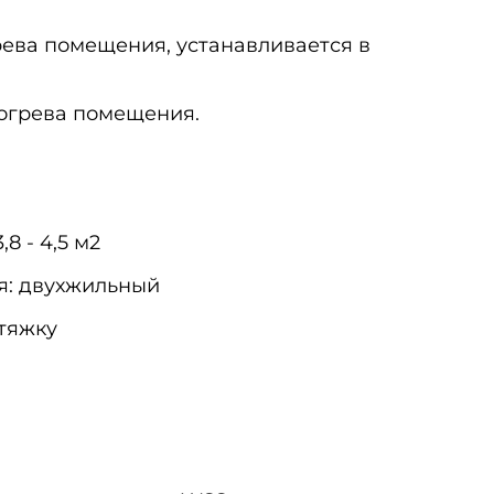
рева помещения, устанавливается в
огрева помещения.
8 - 4,5
м2
я: двухжильный
стяжку