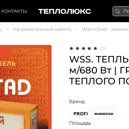
КОНТАКТЫ
у
Нагревательный кабель
WarmStad - эконом
(0)
WSS. ТЕПЛ
м/680 Вт |
ТЕПЛОГО ПО
Бренд
Площадь