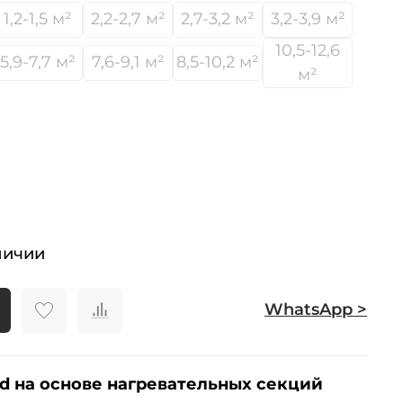
1,2-1,5 м²
2,2-2,7 м²
2,7-3,2 м²
3,2-3,9 м²
10,5-12,6
5,9-7,7 м²
7,6-9,1 м²
8,5-10,2 м²
м²
личии
WhatsApp >
d на основе нагревательных секций