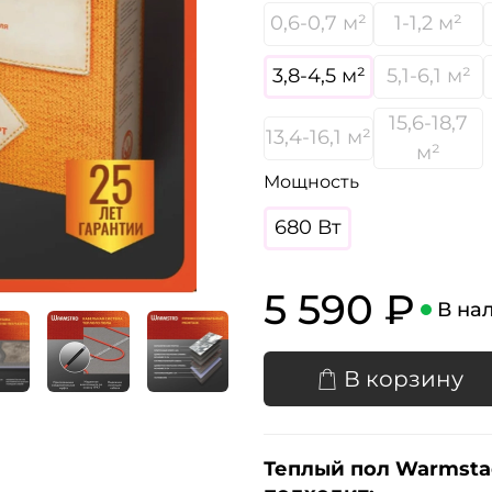
0,6-0,7 м²
1-1,2 м²
3,8-4,5 м²
5,1-6,1 м²
15,6-18,7
13,4-16,1 м²
м²
Мощность
680 Вт
5 590 ₽
В на
В корзину
Теплый пол Warmsta