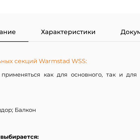
ание
Характеристики
Доку
ьных секций Warmstad WSS:
рименяться как для основного, так и для
идор; Балкон
выбирается: