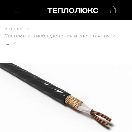
Каталог
Системы антиобледенения и снеготаяния
...