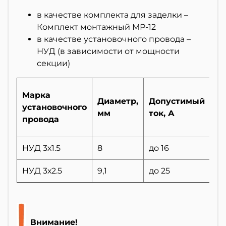
в качестве комплекта для заделки –
Комплект монтажный МР-12
в качестве установочного провода –
НУД (в зависимости от мощности
секции)
Мо
Марка
Диаметр,
Допустимый
Вт
установочного
мм
ток, А
~2
провода
В)
НУД 3х1.5
8
до 16
до
НУД 3х2.5
9,1
до 25
до
Внимание!