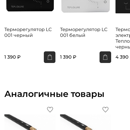
Терморегулятор LC
Терморегулятор LC
Термо
001 черный
001 белый
элек
Тепло
черн
1 390 ₽
1 390 ₽
4 390
Аналогичные товары