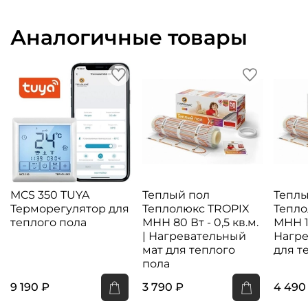
Аналогичные товары
MCS 350 TUYA
Теплый пол
Теплы
Терморегулятор для
Теплолюкс TROPIX
Тепло
теплого пола
МНН 80 Вт - 0,5 кв.м.
МНН 16
| Нагревательный
Нагре
мат для теплого
для т
пола
9 190 ₽
3 790 ₽
4 490