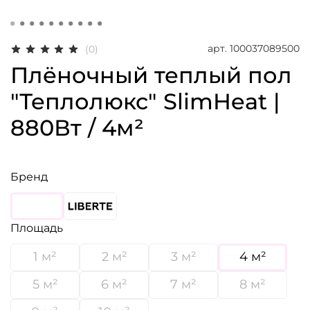
арт.
100037089500
(0)
Плёночный теплый пол
"Теплолюкс" SlimHeat |
880Вт / 4м²
Бренд
Площадь
1 м²
2 м²
3 м²
4 м²
5 м²
6 м²
7 м²
8 м²