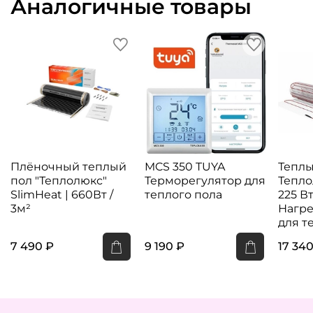
Аналогичные товары
Плёночный теплый
MCS 350 TUYA
Теплы
пол "Теплолюкс"
Терморегулятор для
Тепло
SlimHeat | 660Вт /
теплого пола
225 Вт,
3м²
Нагре
для т
7 490 ₽
9 190 ₽
17 34