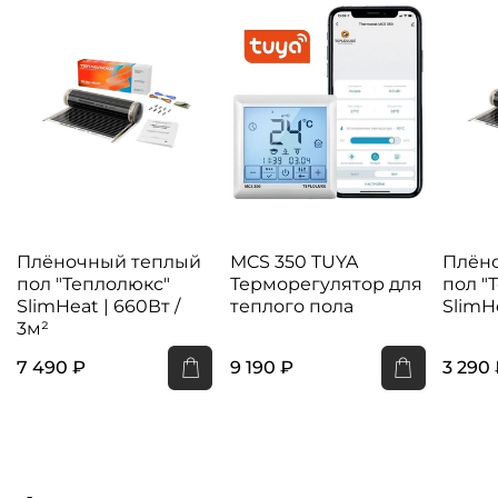
Плёночный теплый
MCS 350 TUYA
Плён
пол "Теплолюкс"
Терморегулятор для
пол "
SlimHeat | 660Вт /
теплого пола
SlimHe
3м²
7 490 ₽
9 190 ₽
3 290