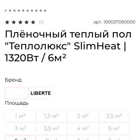
арт.
100037090000
(0)
Плёночный теплый пол
"Теплолюкс" SlimHeat |
1320Вт / 6м²
Бренд
Площадь
1 м²
1,5 м²
2 м²
2,5 м²
3 м²
3,5 м²
4 м²
5 м²