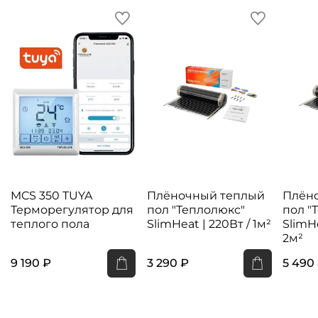
MCS 350 TUYA
Плёночный теплый
Плён
Терморегулятор для
пол "Теплолюкс"
пол "
теплого пола
SlimHeat | 220Вт / 1м²
SlimHe
2м²
9 190 ₽
3 290 ₽
5 490