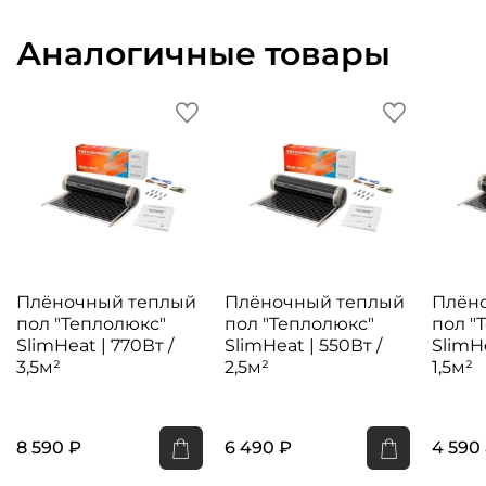
Аналогичные товары
Плёночный теплый
Плёночный теплый
Плён
пол "Теплолюкс"
пол "Теплолюкс"
пол "
SlimHeat | 770Вт /
SlimHeat | 550Вт /
SlimHe
3,5м²
2,5м²
1,5м²
8 590 ₽
6 490 ₽
4 590