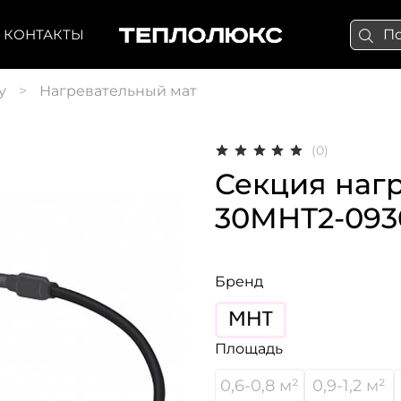
КОНТАКТЫ
у
Нагревательный мат
(0)
Секция наг
30МНТ2-093
Бренд
Площадь
0,6-0,8 м²
0,9-1,2 м²