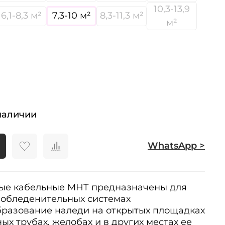
10,3-13,9
6,1-8,3 м²
7,3-10 м²
8,3-11,3 м²
м²
наличии
WhatsApp >
ые кабельные МНТ предназначены для
иобледенительных системах
разование наледи на открытых площадках
чных трубах, желобах и в других местах ее