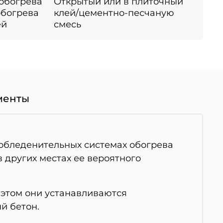
 обогрева
Открытый или в плиточный
обогрева
клей/цементно-песчаную
ей
смесь
менты
обледенительных системах обогрева
 других местах ее вероятного
 этом они устанавливаются
й бетон.