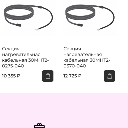
Секция
Секция
нагревательная
нагревательная
н
кабельная 30МНТ2-
кабельная 30МНТ2-
к
0275-040
0370-040
10 355 ₽
12 725 ₽
1