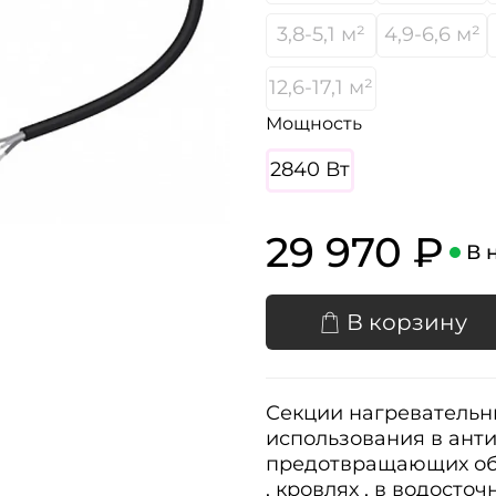
3,8-5,1 м²
4,9-6,6 м²
12,6-17,1 м²
Мощность
2840 Вт
29 970 ₽
В 
В корзину
Секции нагревательн
использования в ант
предотвращающих об
, кровлях , в водосто