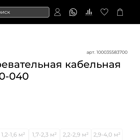
арт.
100035583700
ревательная кабельная
0-040
1,2-1,6 м²
1,7-2,3 м²
2,2-2,9 м²
2,9-4,0 м²