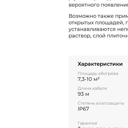
вероятного появлени
Возможно также прим
открытых площадей, п
устанавливаются неп
раствор, слой плиточ
Характеристики
Площадь обогрева
7,3-10 м²
Длина кабеля
93 м
Степень влагозащиты
IP67
Гарантия