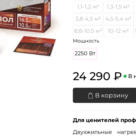
1,1-1,2 м²
1,3-1,5 м²
3,8-4,5 м²
4,5-5,4 м²
8,8-10,5 м²
10-12 м²
Мощность
2250 Вт
24 290 ₽
В 
В корзину
Для ценителей про
Двухжильные нагрев