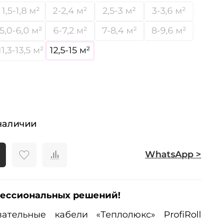
1,5-1,8 м²
2-2,4 м²
2,5-3 м²
3-3,6 м²
5,0-6,0 м²
6-7,2 м²
7-8,4 м²
8-9,6 м²
11,3-13,5 м²
12,5-15 м²
наличии
WhatsApp >
фессиональных решений!
ательные кабели «Теплолюкс» ProfiRoll