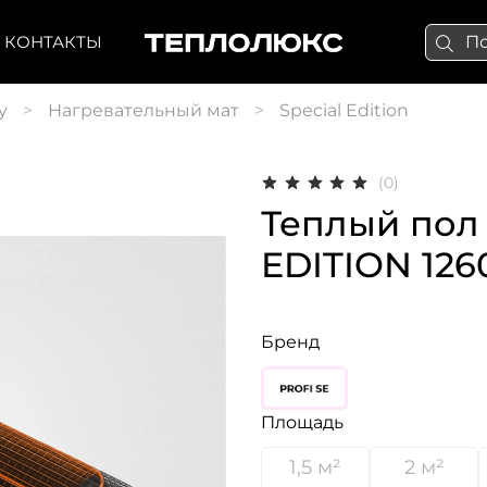
КОНТАКТЫ
у
Нагревательный мат
Special Edition
(0)
Теплый пол
EDITION 1260
Бренд
Площадь
1,5 м²
2 м²