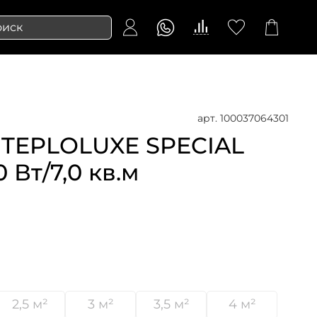
арт.
100037064301
 TEPLOLUXE SPECIAL
 Вт/7,0 кв.м
2,5 м²
3 м²
3,5 м²
4 м²