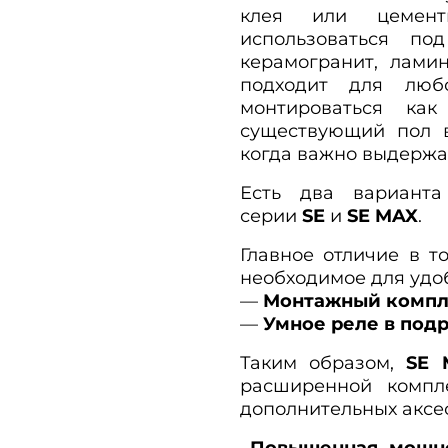
клея или цемент
использоваться по
керамогранит, лами
подходит для лю
монтироваться ка
существующий пол в
когда важно выдержа
Есть два варианта
серии
SE
и
SE MAX
.
Главное отличие в т
необходимое для удо
—
Монтажный компле
—
Умное реле в подр
Таким образом,
SE 
расширенной компле
дополнительных аксе
Повышенная мощно