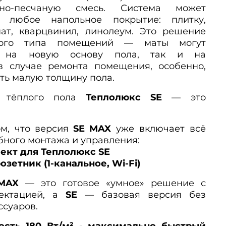
но-песчаную смесь. Система может
д любое напольное покрытие: плитку,
нат, кварцвинил, линолеум. Это решение
бого типа помещений — маты могут
к на новую основу пола, так и на
 случае ремонта помещения, особенно,
ть малую толщину пола.
 тёплого пола
Теплолюкс SE
— это
ом, что версия
SE MAX
уже включает всё
бного монтажа и управления:
кт для Теплолюкс SE
озетник (1-канальное, Wi-Fi)
MAX
— это готовое «умное» решение с
ктацией, а
SE
— базовая версия без
ссуаров.
сть 180 Вт/м² - максимально быстрый