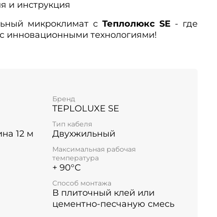
я и инструкция
льный микроклимат с
Теплолюкс SE
- где
 с инновационными технологиями!
Бренд
TEPLOLUXE SE
Тип кабеля
ина 12 м
Двухжильный
Максимальная рабочая
температура
+ 90°C
Способ монтажа
В плиточный клей или
цементно-песчаную смесь