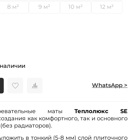
8 м²
9 м²
10 м²
12 м²
 наличии
WhatsApp >
гревательные маты
Теплолюкс SE
оздания как комфортного, так и основного
(без радиаторов).
уложить в тонкий (5-8 мм) слой плиточного