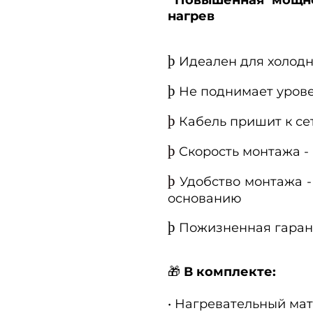
нагрев
þ
Идеален для холодны
þ
Не поднимает уровен
þ
Кабель пришит к сет
þ
Скорость монтажа -
þ
Удобство монтажа 
основанию
þ
Пожизненная гаран
В комплекте:
🎁
• Нагревательный ма