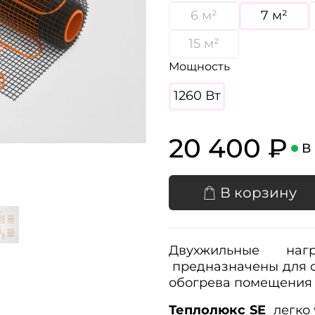
6 м²
7 м²
15 м²
Мощность
1260 Вт
20 400 ₽
В
В корзину
Двухжильные на
предназначены для с
обогрева помещения 
Теплолюкс SE
легко 