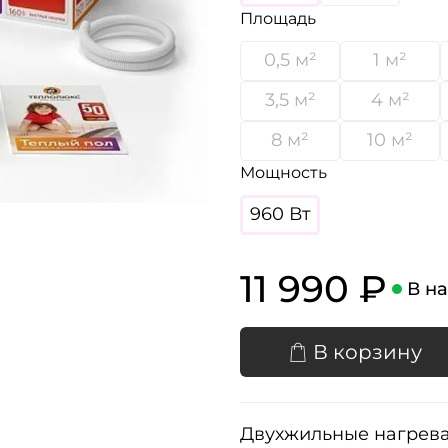
Площадь
0,5 м²
1 м²
3,5 м²
4 м²
8 м²
10 м²
Мощность
960 Вт
11 990 ₽
В н
В корзину
Двухжильные нагрева