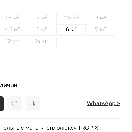
1,5 м²
2 м²
2,5 м²
3 м²
4,5 м²
5 м²
6 м²
7 м²
12 м²
14 м²
аличии
WhatsApp >
тельные маты «Теплолюкс» ТRОРIХ