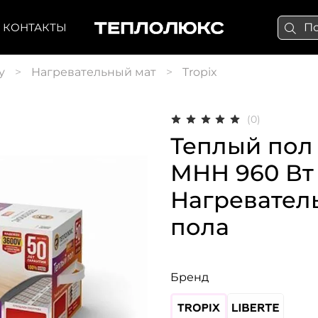
КОНТАКТЫ
у
Нагревательный мат
Tropix
(0)
Теплый пол
МНН 960 Вт -
Нагревател
пола
Бренд