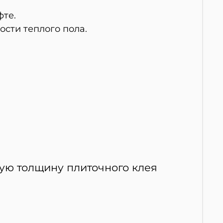
фте.
сти теплого пола.
ную толщину плиточного клея