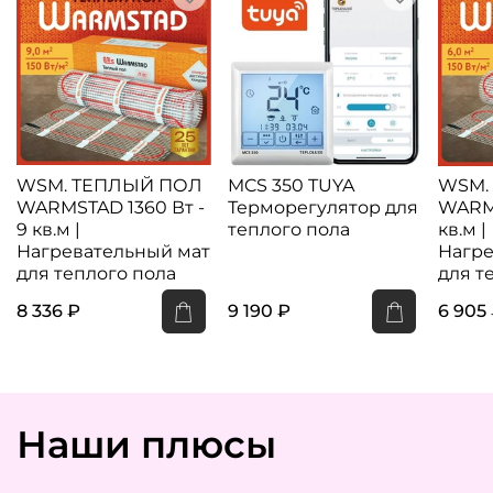
WSM. ТЕПЛЫЙ ПОЛ
MCS 350 TUYA
WSM.
WARMSTAD 1360 Вт -
Терморегулятор для
WARMS
9 кв.м |
теплого пола
кв.м |
Нагревательный мат
Нагре
для теплого пола
для т
8 336 ₽
9 190 ₽
6 905
Наши плюсы