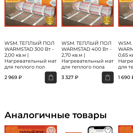
WSM. ТЕПЛЫЙ ПОЛ
WSM. ТЕПЛЫЙ ПОЛ
WSM.
WARMSTAD 300 Вт -
WARMSTAD 400 Вт -
WARMS
2,00 кв.м |
2,70 кв.м |
0,65 к
Нагревательный мат
Нагревательный мат
Нагре
для теплого пол
для теплого пола
для т
2 969 ₽
3 327 ₽
1 690 
Аналогичные товары