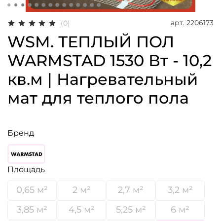
арт.
2206173
(0)
WSM. ТЕПЛЫЙ ПОЛ
WARMSTAD 1530 Вт - 10,2
кв.м | Нагревательный
мат для теплого пола
Бренд
Площадь
0,65 м²
2 м²
2,7 м²
3,2 м²
3,85 м²
4,5 м²
5,25 м²
6 м²